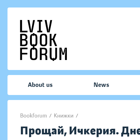
About us
News
Bookforum
/
Книжки
/
Прощай, Ичкерия. Дн