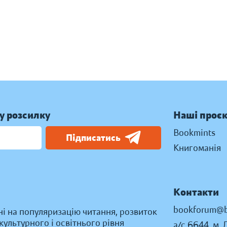
у розсилку
Наші проє
Bookmints
Підписатись
Книгоманія
Контакти
bookforum@b
ні на популяризацію читання, розвиток
ультурного і освітнього рівня
а/с 6644, м. 