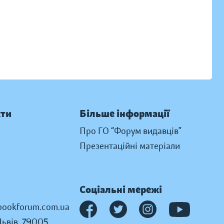
кти
Більше інформації
Про ГО “Форум видавців”
Презентаційні матеріали
Соціальні мережі
ookforum.com.ua
Львів, 79005,