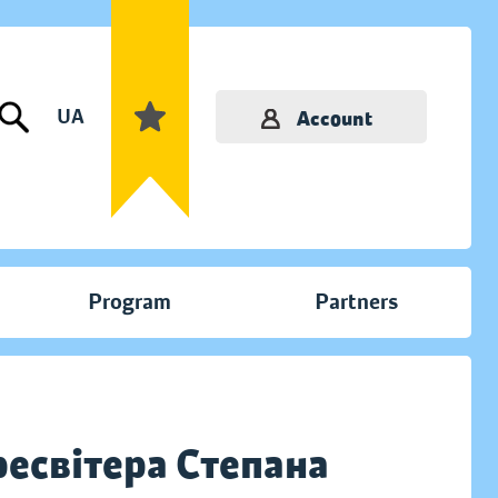
UA
Account
Program
Partners
есвітера Степана