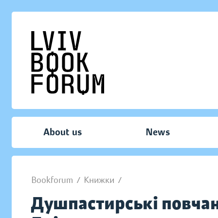
About us
News
Bookforum
/
Книжки
/
Душпастирські повчан