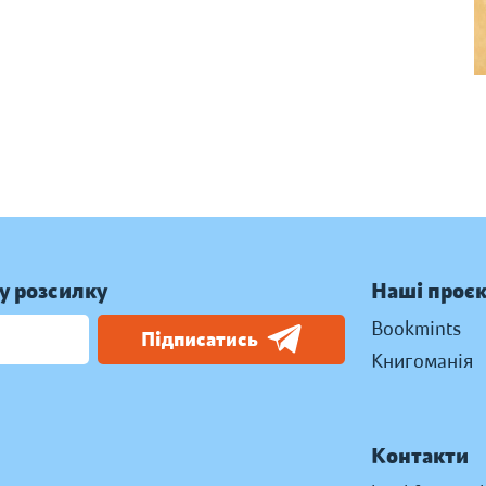
у розсилку
Наші проє
Bookmints
Підписатись
Книгоманія
Контакти