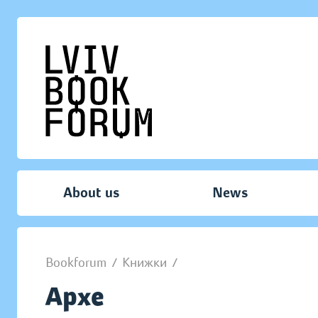
About us
News
Bookforum
/
Книжки
/
Архе