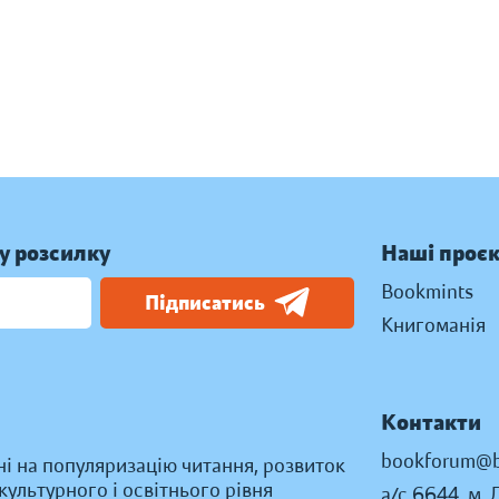
у розсилку
Наші проє
Bookmints
Підписатись
Книгоманія
Контакти
bookforum@b
ні на популяризацію читання, розвиток
ультурного і освітнього рівня
а/с 6644, м. 