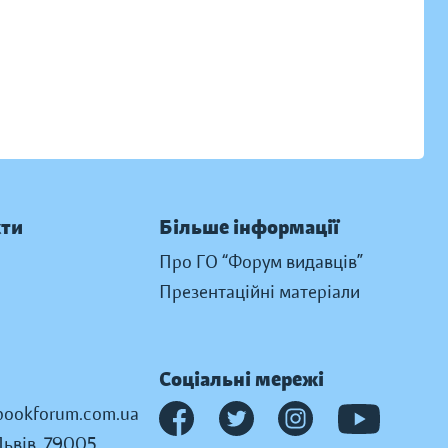
кти
Більше інформації
Про ГО “Форум видавців”
Презентаційні матеріали
Соціальні мережі
ookforum.com.ua
Львів, 79005,