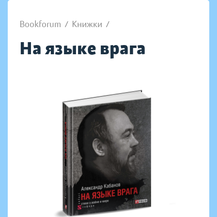
Bookforum
/
Книжки
/
На языке врага