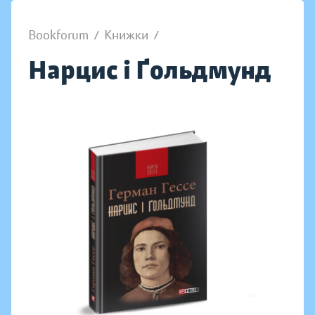
Bookforum
/
Книжки
/
Нарцис і Ґольдмунд