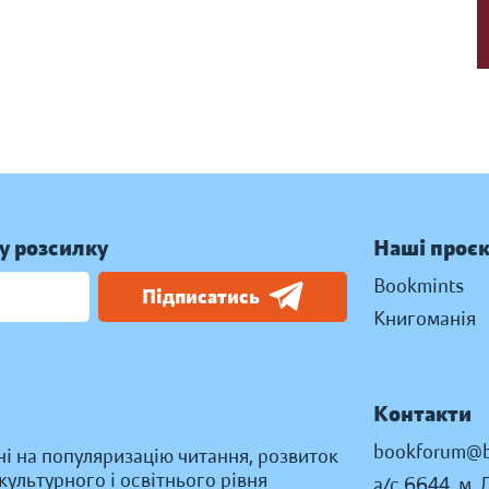
у розсилку
Наші проє
Bookmints
Підписатись
Книгоманія
Контакти
bookforum@b
ні на популяризацію читання, розвиток
ультурного і освітнього рівня
а/с 6644, м. 