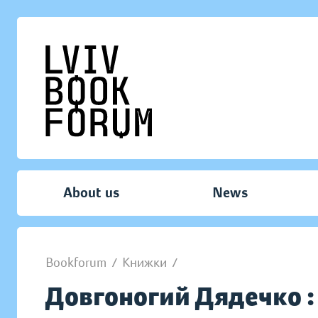
About us
News
Bookforum
/
Книжки
/
Довгоногий Дядечко : 