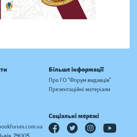
кти
Більше інформації
Про ГО “Форум видавців”
Презентаційні матеріали
Соціальні мережі
ookforum.com.ua
Львів, 79005,