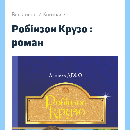
Bookforum
/
Книжки
/
Робінзон Крузо :
роман