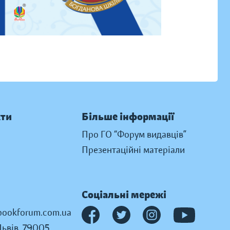
кти
Більше інформації
Про ГО “Форум видавців”
Презентаційні матеріали
Соціальні мережі
ookforum.com.ua
Львів, 79005,