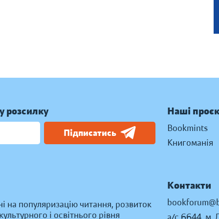
у розсилку
Наші проє
Bookmints
Підписатись
Книгоманія
Контакти
bookforum@b
ні на популяризацію читання, розвиток
ультурного і освітнього рівня
а/с 6644, м. 