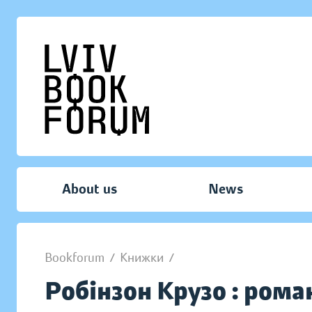
About us
News
Bookforum
/
Книжки
/
Робінзон Крузо : рома