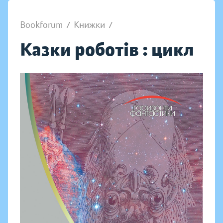
Bookforum
/
Книжки
/
Казки роботів : цикл