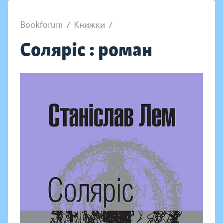
Bookforum
/
Книжки
/
Соляріс : роман