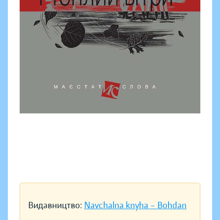
Видавництво:
Navchalna knyha – Bohdan