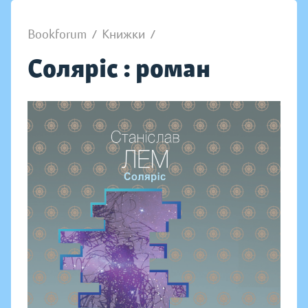
Bookforum
/
Книжки
/
Соляріс : роман