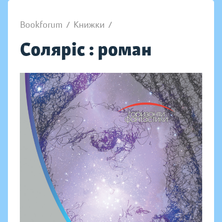
Bookforum
/
Книжки
/
Соляріс : роман