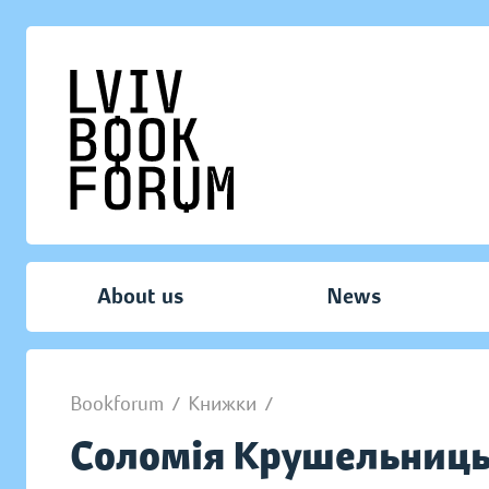
About us
News
Bookforum
/
Книжки
/
Соломія Крушельницька