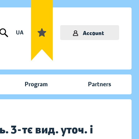
UA
Account
Program
Partners
3-тє вид. уточ. і