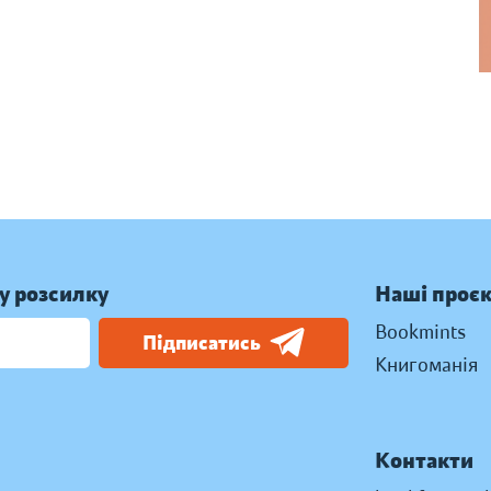
у розсилку
Наші проє
Bookmints
Підписатись
Книгоманія
Контакти