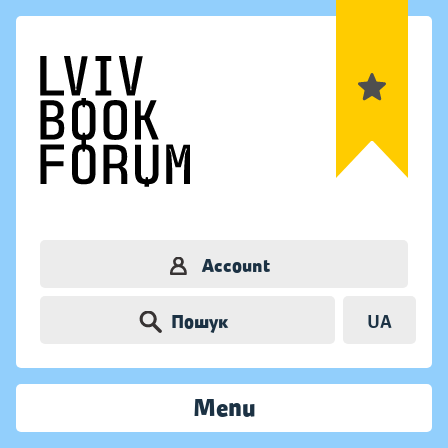
Account
Пошук
UA
Menu