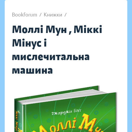
Bookforum
/
Книжки
/
Моллі Мун , Міккі
Мінус і
мислечитальна
машина