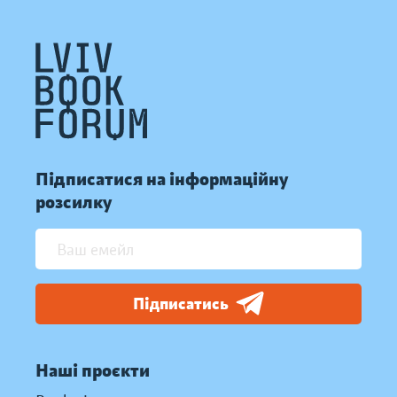
Підписатися на інформаційну
розсилку
Підписатись
Наші проєкти