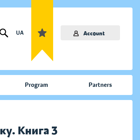
UA
Account
Program
Partners
у. Книга 3