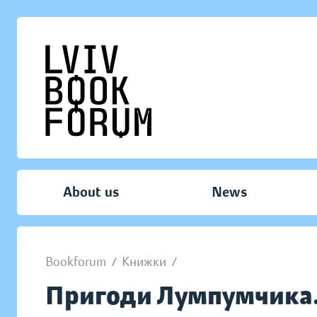
About us
News
Bookforum
/
Книжки
/
Пригоди Лумпумчика. 