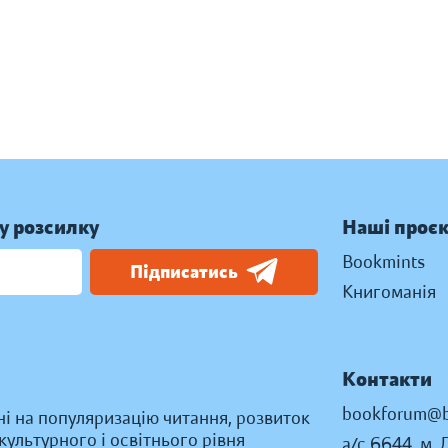
у розсилку
Наші проє
Bookmints
Підписатись
Книгоманія
Контакти
bookforum@b
ні на популяризацію читання, розвиток
ультурного і освітнього рівня
а/с 6644, м. 