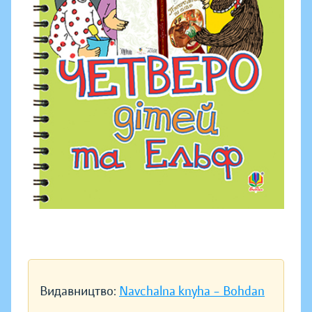
Видавництво:
Navchalna knyha – Bohdan