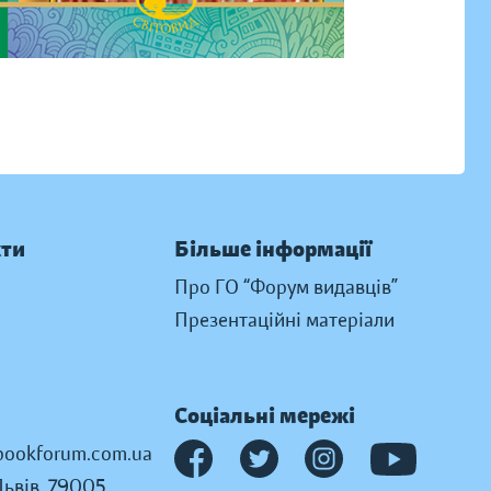
кти
Більше інформації
Про ГО “Форум видавців”
Презентаційні матеріали
Соціальні мережі
ookforum.com.ua
Львів, 79005,