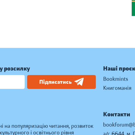
у розсилку
Наші проє
Bookmints
Підписатись
Книгоманія
Контакти
bookforum@b
ні на популяризацію читання, розвиток
ультурного і освітнього рівня
а/с 6644, м. 