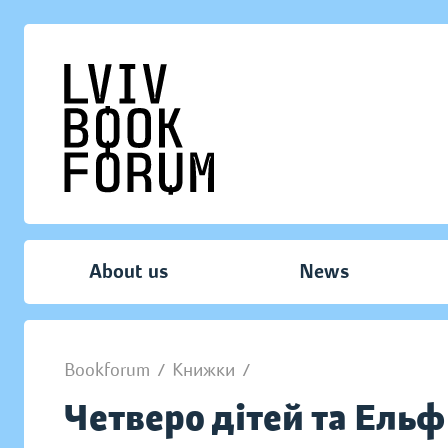
About us
News
Bookforum
/
Книжки
/
Четверо дітей та Ельф