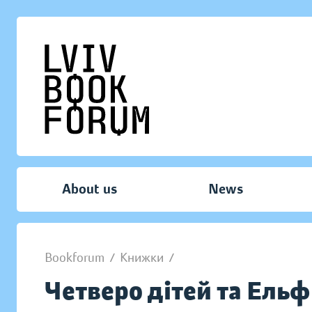
About us
News
Bookforum
/
Книжки
/
Четверо дітей та Ельф