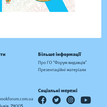
кти
Більше інформації
Про ГО “Форум видавців”
Презентаційні матеріали
Соціальні мережі
ookforum.com.ua
Львів, 79005,