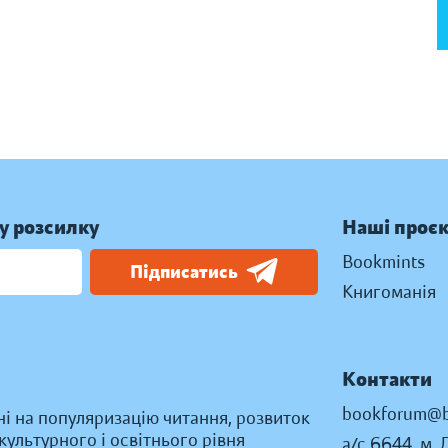
у розсилку
Наші проє
Bookmints
Підписатись
Книгоманія
Контакти
bookforum@b
ні на популяризацію читання, розвиток
ультурного і освітнього рівня
а/с 6644, м. 