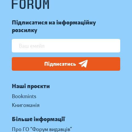
Підписатися на інформаційну
розсилку
Підписатись
Наші проєкти
Bookmints
Книгоманія
Більше інформації
Про ГО “Форум видавців”