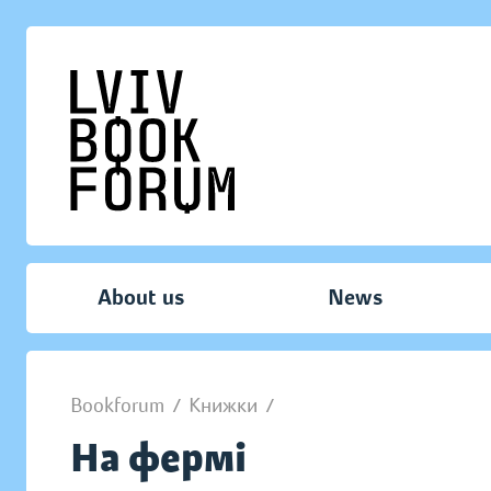
About us
News
Bookforum
/
Книжки
/
На фермі