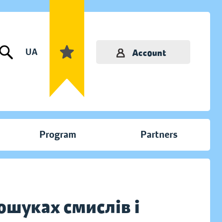
UA
Account
Program
Partners
ошуках смислів і