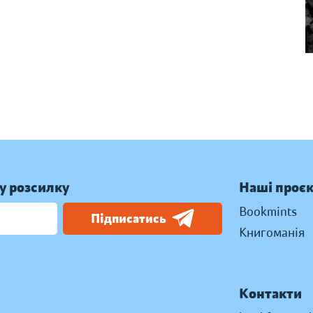
у розсилку
Наші проє
Bookmints
Підписатись
Книгоманія
Контакти