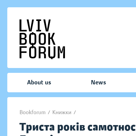
About us
News
Bookforum
/
Книжки
/
Триста років самотнос