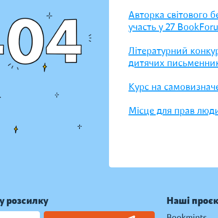
Авторка світового б
участь у 27 BookFor
Літературний конку
дитячих письменник
Курс на самовизнач
Місце для прав люди
у розсилку
Наші проє
Bookmints