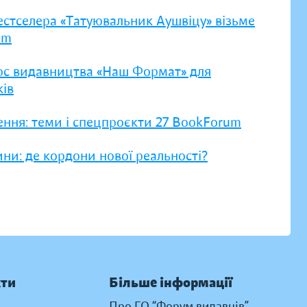
естселера «Татуювальник Аушвіцу» візьме
um
рс видавництва «Наш Формат» для
ів
ення: теми і спецпроєкти 27 BookForum
ни: де кордони нової реальності?
кти
Більше інформації
Про ГО “Форум видавців”