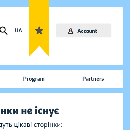
UA
Account
Program
Partners
інки не існує
ть цікаві сторінки: