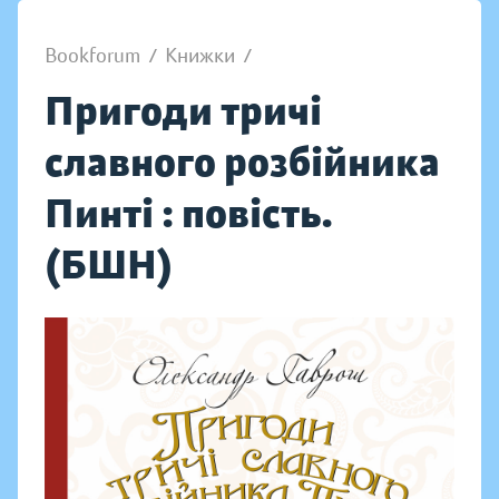
Bookforum
/
Книжки
/
Пригоди тричі
славного розбійника
Пинті : повість.
(БШН)