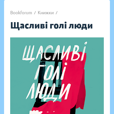
Bookforum
/
Книжки
/
Щасливі голі люди