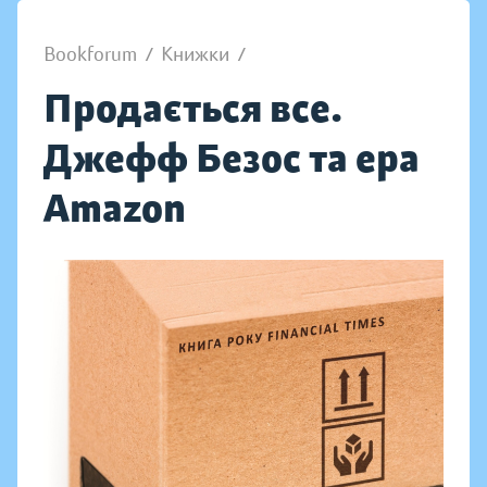
Bookforum
/
Книжки
/
Продається все.
Джефф Безос та ера
Amazon