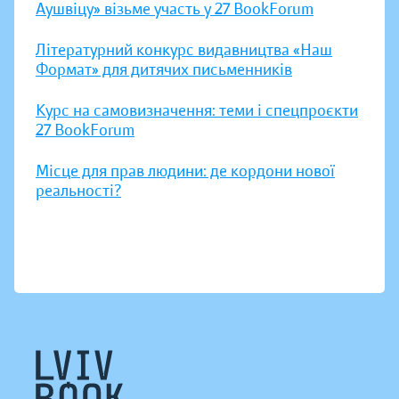
Аушвіцу» візьме участь у 27 BookForum
Літературний конкурс видавництва «Наш
Формат» для дитячих письменників
Курс на самовизначення: теми і спецпроєкти
27 BookForum
Місце для прав людини: де кордони нової
реальності?