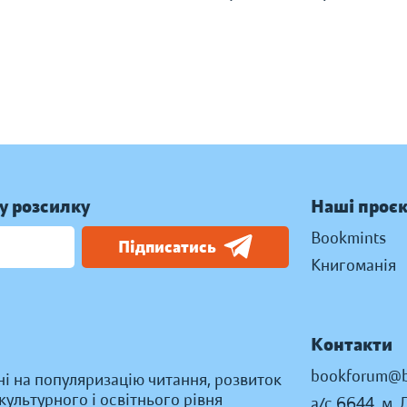
у розсилку
Наші проє
Bookmints
Підписатись
Книгоманія
Контакти
bookforum@b
ні на популяризацію читання, розвиток
ультурного і освітнього рівня
а/с 6644, м. 