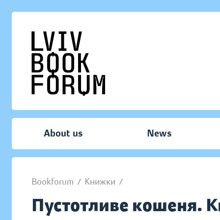
About us
News
Bookforum
/
Книжки
/
Пустотливе кошеня. 