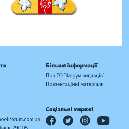
кти
Більше інформації
Про ГО “Форум видавців”
Презентаційні матеріали
Соціальні мережі
ookforum.com.ua
Львів, 79005,