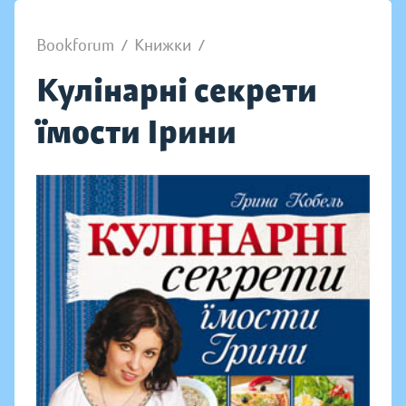
Bookforum
/
Книжки
/
Кулінарні секрети
їмости Ірини