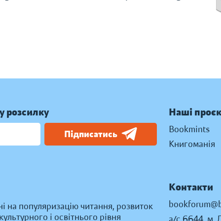
у розсилку
Наші проє
Bookmints
Підписатись
Книгоманія
Контакти
bookforum@b
ні на популяризацію читання, розвиток
ультурного і освітнього рівня
а/с 6644, м. 