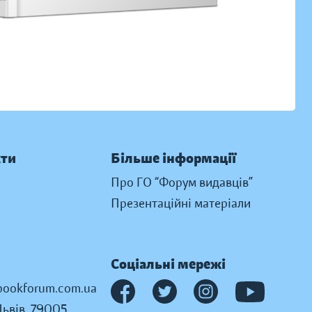
кти
Більше інформації
Про ГО “Форум видавців”
Презентаційні матеріали
Соціальні мережі
ookforum.com.ua
Львів, 79005,