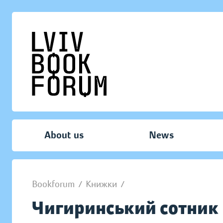
About us
News
Bookforum
/
Книжки
/
Чигиринський сотник