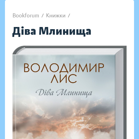
Bookforum
/
Книжки
/
Діва Млинища