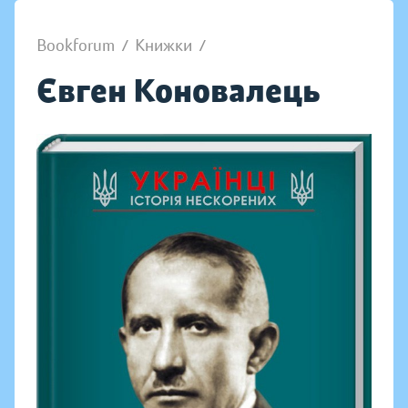
Bookforum
/
Книжки
/
Євген Коновалець