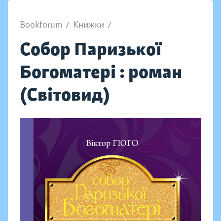
Bookforum
/
Книжки
/
Собор Паризької
Богоматері : роман
(Світовид)