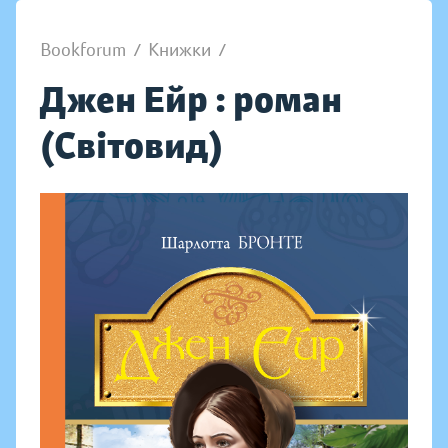
Bookforum
/
Книжки
/
Джен Ейр : роман
(Світовид)