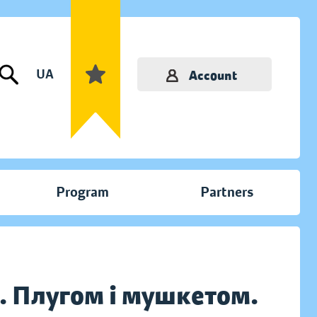
UA
Account
Program
Partners
я. Плугом і мушкетом.