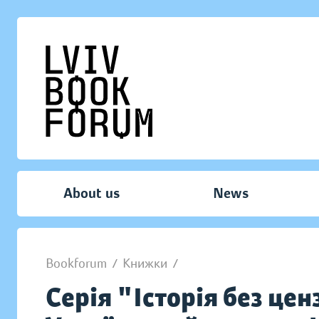
About us
News
Bookforum
/
Книжки
/
Серія "Історія без це