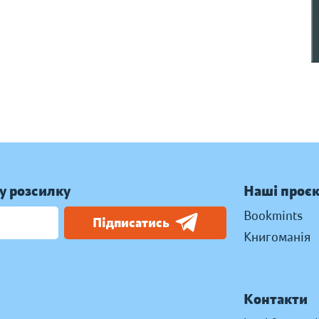
у розсилку
Наші проє
Bookmints
Підписатись
Книгоманія
Контакти