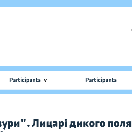
Participants
Participants
нзури". Лицарі дикого пол