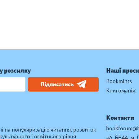
у розсилку
Наші проє
Bookmints
Підписатись
Книгоманія
Контакти
bookforum@b
ні на популяризацію читання, розвиток
ультурного і освітнього рівня
а/с 6644, м. 