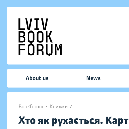
About us
News
Bookforum
/
Книжки
/
Хто як рухається. Кар