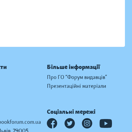
кти
Більше інформації
Про ГО “Форум видавців”
Презентаційні матеріали
Соціальні мережі
ookforum.com.ua
Львів, 79005,