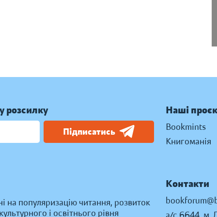
у розсилку
Наші проє
Bookmints
Підписатись
Книгоманія
Контакти
bookforum@b
ні на популяризацію читання, розвиток
ультурного і освітнього рівня
а/с 6644, м. 