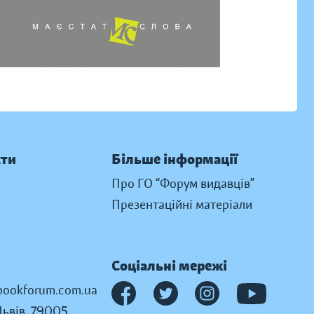
кти
Більше інформації
Про ГО “Форум видавців”
Презентаційні матеріали
Соціальні мережі
ookforum.com.ua
Львів, 79005,