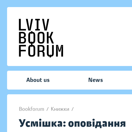
About us
News
Bookforum
/
Книжки
/
Усмішка: оповідання