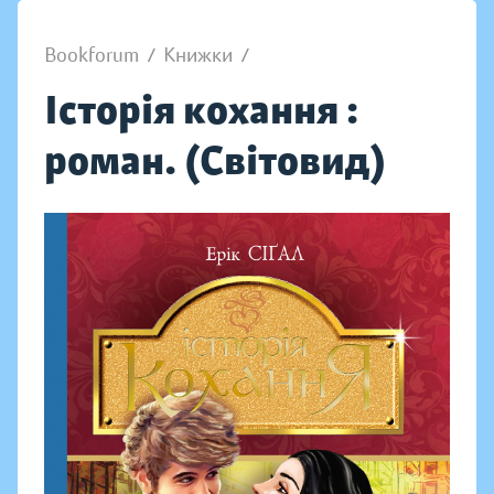
Bookforum
/
Книжки
/
Історія кохання :
роман. (Світовид)