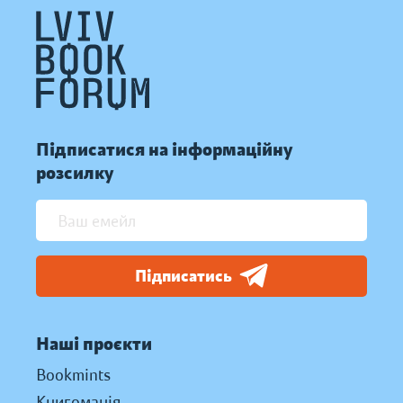
Підписатися на інформаційну
розсилку
Підписатись
Наші проєкти
Bookmints
Книгоманія