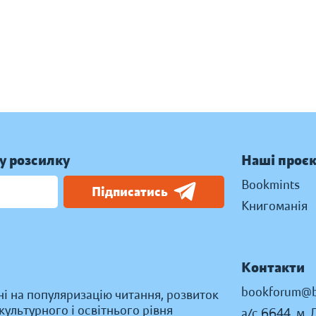
у розсилку
Наші проє
Bookmints
Підписатись
Книгоманія
Контакти
bookforum@b
ні на популяризацію читання, розвиток
ультурного і освітнього рівня
а/с 6644, м. 