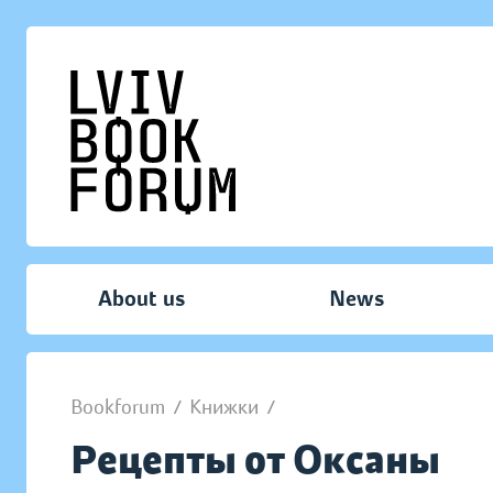
About us
News
Bookforum
/
Книжки
/
Рецепты от Оксаны