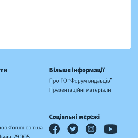
кти
Більше інформації
Про ГО “Форум видавців”
Презентаційні матеріали
Соціальні мережі
ookforum.com.ua
Львів, 79005,