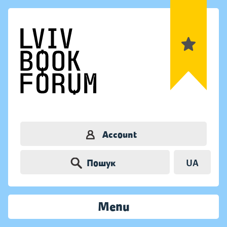
Account
Пошук
UA
Menu