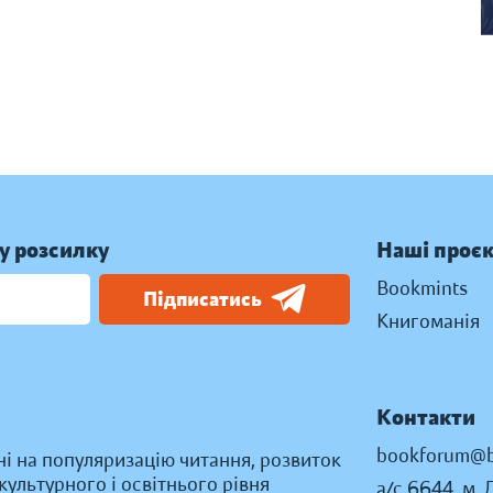
у розсилку
Наші проє
Bookmints
Підписатись
Книгоманія
Контакти
bookforum@b
ні на популяризацію читання, розвиток
ультурного і освітнього рівня
а/с 6644, м. 