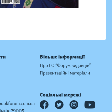
кти
Більше інформації
Про ГО “Форум видавців”
Презентаційні матеріали
Соціальні мережі
ookforum.com.ua
Львів, 79005,