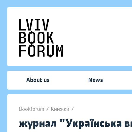
About us
News
Bookforum
/
Книжки
/
журнал "Українська 