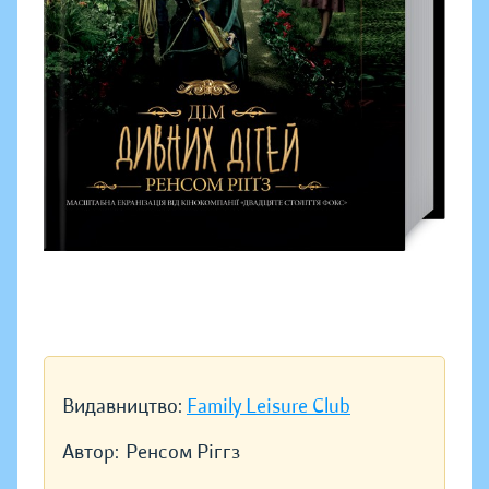
Видавництво:
Family Leisure Club
Автор:
Ренсом Ріггз