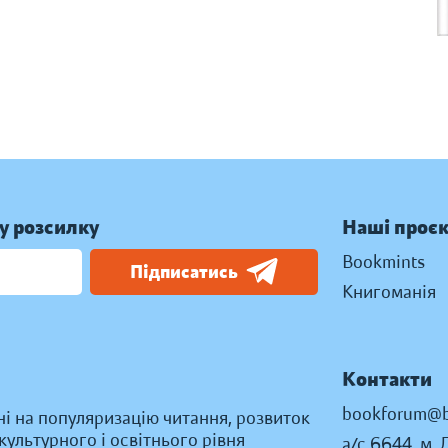
у розсилку
Наші проє
Bookmints
Підписатись
Книгоманія
Контакти
bookforum@b
ні на популяризацію читання, розвиток
ультурного і освітнього рівня
а/с 6644, м. 