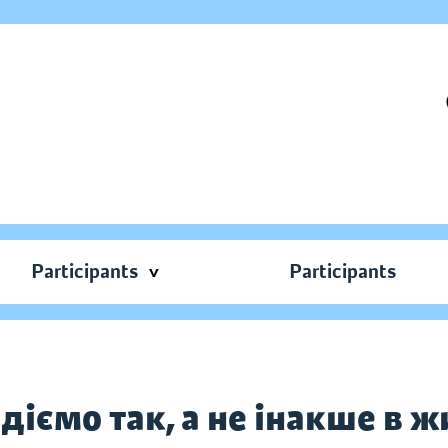
Participants
Participants
іємо так, а не інакше в жи