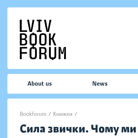
About us
News
Bookforum
/
Книжки
/
Сила звички. Чому ми д