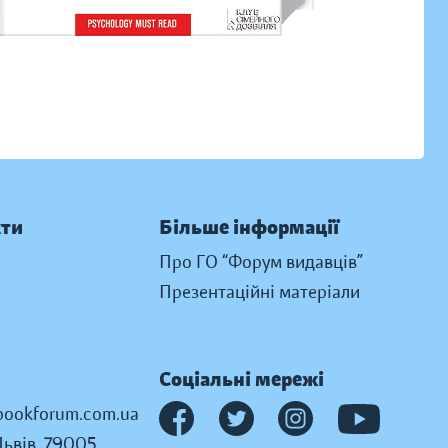
кти
Більше інформації
Про ГО “Форум видавців”
Презентаційні матеріали
Соціальні мережі
ookforum.com.ua
Львів, 79005,