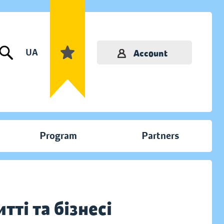
UA
Account
Program
Partners
тті та бізнесі