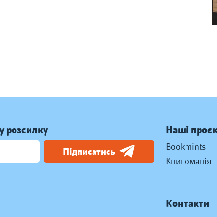
у розсилку
Наші проє
Bookmints
Підписатись
Книгоманія
Контакти