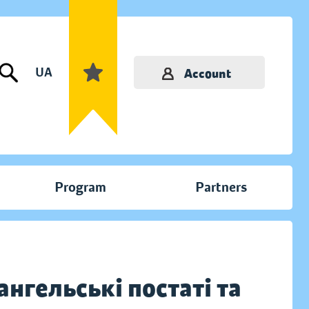
UA
Account
Program
Partners
гельські постаті та