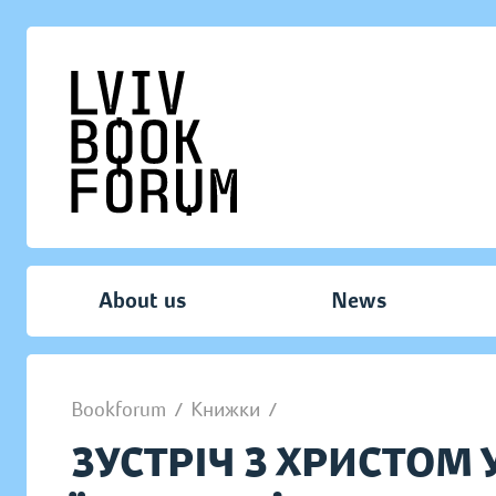
About us
News
Bookforum
/
Книжки
/
ЗУСТРІЧ З ХРИСТОМ У 