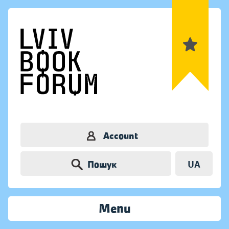
Account
Пошук
UA
Menu