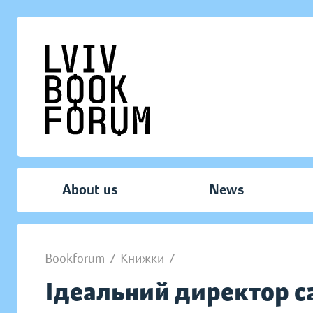
About us
News
Bookforum
/
Книжки
/
Ідеальний директор с