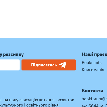
у розсилку
Наші проє
Bookmints
Підписатись
Книгоманія
Контакти
bookforum@b
ні на популяризацію читання, розвиток
ультурного і освітнього рівня
а/с 6644, м. 