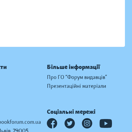
кти
Більше інформації
Про ГО “Форум видавців”
Презентаційні матеріали
Соціальні мережі
ookforum.com.ua
Львів, 79005,