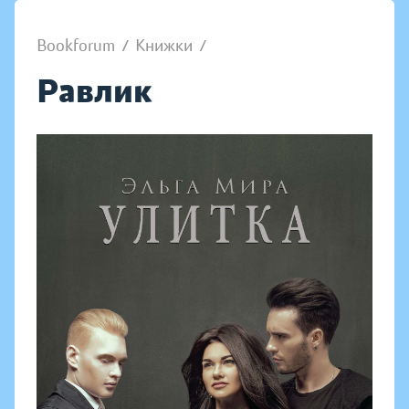
Bookforum
/
Книжки
/
Равлик