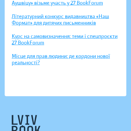
Аушвіцу» візьме участь у 27 BookForum
Літературний конкурс видавництва «Наш
Формат» для дитячих письменників
Курс на самовизначення: теми і спецпроєкти
27 BookForum
Місце для прав людини: де кордони нової
реальності?