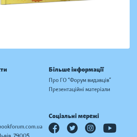
кти
Більше інформації
Про ГО “Форум видавців”
Презентаційні матеріали
Соціальні мережі
ookforum.com.ua
Львів, 79005,