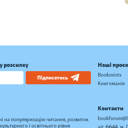
у розсилку
Наші проє
Bookmints
Підписатись
Книгоманія
Контакти
bookforum@b
ні на популяризацію читання, розвиток
ультурного і освітнього рівня
а/с 6644, м. 