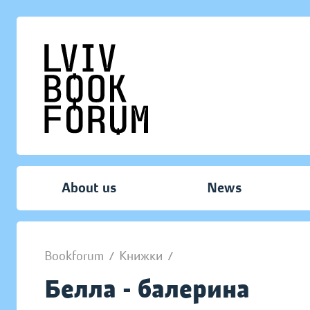
About us
News
Bookforum
/
Книжки
/
Белла - балерина